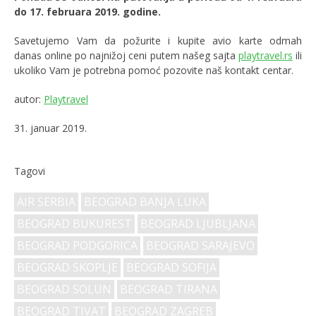
do 17. februara 2019. godine.
Savetujemo Vam da požurite i kupite avio karte odmah
danas
online po najnižoj ceni putem našeg sajta
playtravel.rs
ili
ukoliko Vam je potrebna pomoć pozovite naš kontakt centar.
autor:
Playtravel
31. januar 2019.
Tagovi
AIR SERBIA
BEOGRAD BANJA LUKA
BEOGRAD BUKUREST
BEOGRAD LJUBLJANA
BEOGRAD PODGORICA
BEOGRAD SARAJEVO
BEOGRAD SKOPLJE
BEOGRAD SOFIJA
BEOGRAD SOLUN
BEOGRAD TIRANA
BEOGRAD TIVAT
BEOGRAD ZAGREB