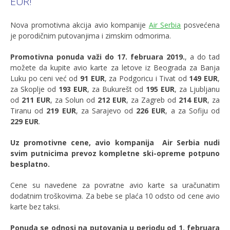
EUR!
Nova promotivna akcija avio kompanije
Air Serbia
posvećena
je porodičnim putovanjima i zimskim odmorima.
Promotivna ponuda važi do
17. februara
2019.
, a do tad
možete da kupite avio karte za letove iz Beograda za Banja
Luku po ceni već od
91 EUR
, za Podgoricu i Tivat od
149 EUR
,
za Skoplje od
193 EUR
, za Bukurešt od
195 EUR
, za Ljubljanu
od
211 EUR
, za Solun od
212 EUR
, za Zagreb od
214 EUR
, za
Tiranu od
219 EUR
, za Sarajevo od
226 EUR
, a za Sofiju od
229 EUR
.
Uz promotivne cene, avio kompanija Air Serbia nudi
svim putnicima prevoz kompletne ski-opreme potpuno
besplatno.
Cene su navedene za povratne avio karte sa uračunatim
dodatnim troškovima. Za bebe se plaća 10 odsto od cene avio
karte bez taksi.
Ponuda se odnosi na putovanja u periodu od 1. februara