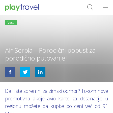
Vesti
Air Serbia – Porodični popust za
porodično putovanje!
Da li ste spremni za zimski odmor? Tokom nove
promotivna akcije avio karte za destinacije u
regionu možete da kupite po ceni već od 91