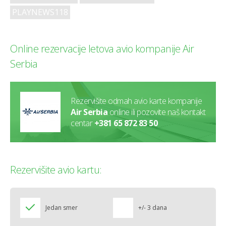
PLAYNEWS118
Online rezervacije letova avio kompanije
Air
Serbia
Rezervišite odmah avio karte kompanije
Air Serbia
online ili pozovite naš kontakt
centar
+381 65 872 83 50
Rezervišite avio kartu:
Jedan smer
+/- 3 dana